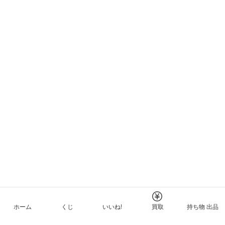
ホーム
くじ
いいね!
買取
持ち物 出品