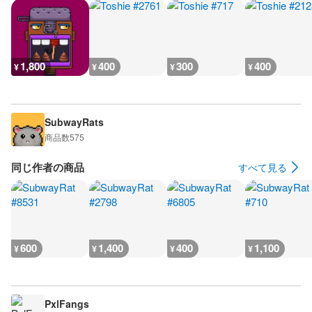
1,800
400
300
400
¥
¥
¥
¥
SubwayRats
商品数
575
同じ作者の商品
すべて見る
600
1,400
400
1,100
¥
¥
¥
¥
PxlFangs