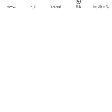
ホーム
くじ
いいね!
買取
持ち物 出品
メルカリNFTについて
ヘルプとガイド
プライバシーと利用規約
© Mercari, Inc.