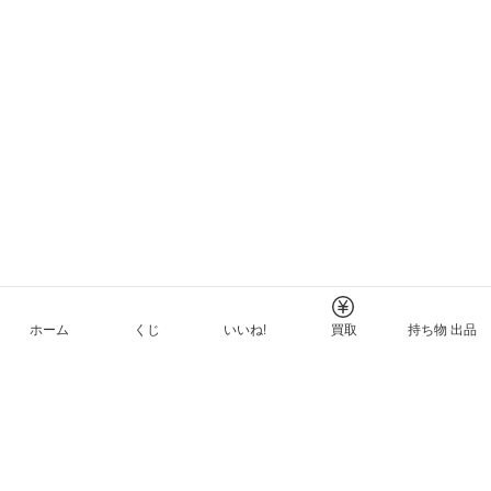
ホーム
くじ
いいね!
買取
持ち物 出品
メルカリNFTについて