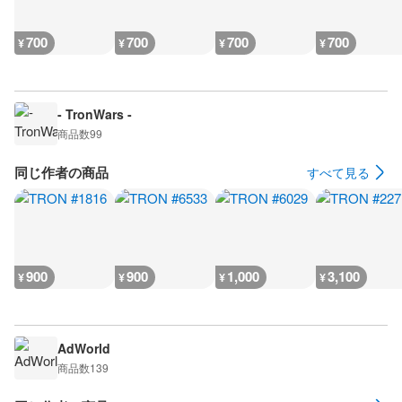
700
700
700
700
¥
¥
¥
¥
- TronWars -
商品数
99
同じ作者の商品
すべて見る
900
900
1,000
3,100
¥
¥
¥
¥
AdWorld
商品数
139