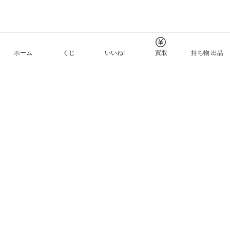
ホーム
くじ
いいね!
買取
持ち物 出品
メルカリNFTについて
ヘルプとガイド
プライバシーと利用規約
© Mercari, Inc.