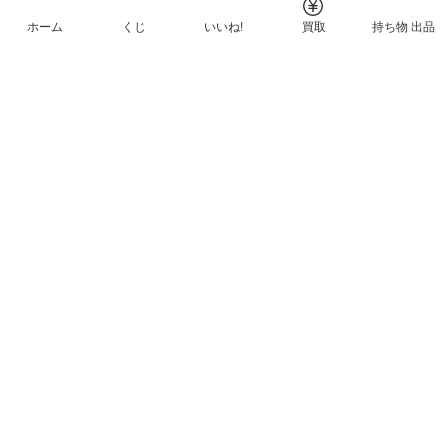
ホーム
くじ
いいね!
買取
持ち物 出品
メルカリNFTについて
ヘルプとガイド
プライバシーと利用規約
© Mercari, Inc.