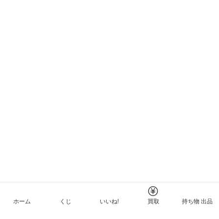
ホーム
くじ
いいね!
買取
持ち物 出品