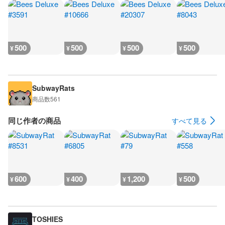
500
500
500
500
¥
¥
¥
¥
SubwayRats
商品数
561
同じ作者の商品
すべて見る
600
400
1,200
500
¥
¥
¥
¥
TOSHIES