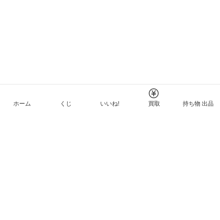
ホーム
くじ
いいね!
買取
持ち物 出品
メルカリNFTについて
ヘルプとガイド
プライバシーと利用規約