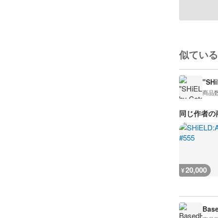
似ている
"SHi
商品
同じ作者の
20,000
¥
Bas