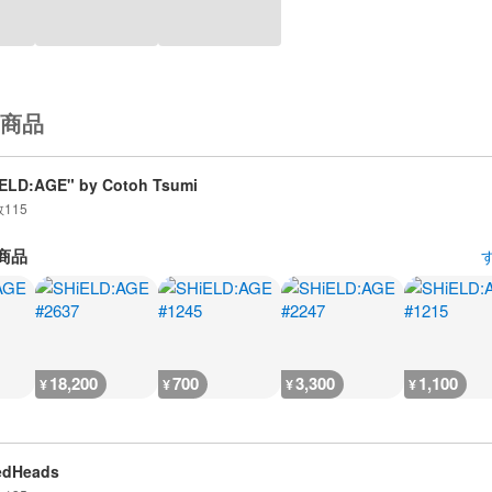
商品
ELD:AGE" by Cotoh Tsumi
数
115
商品
18,200
700
3,300
1,100
¥
¥
¥
¥
edHeads