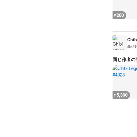
200
¥
Chib
商品
同じ作者の
5,300
¥