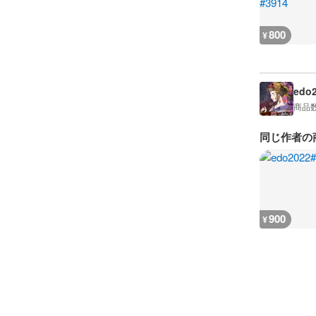
800
¥
edo
商品
同じ作者の
900
¥