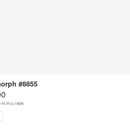
orph #8855
00
9:40
時点の価格