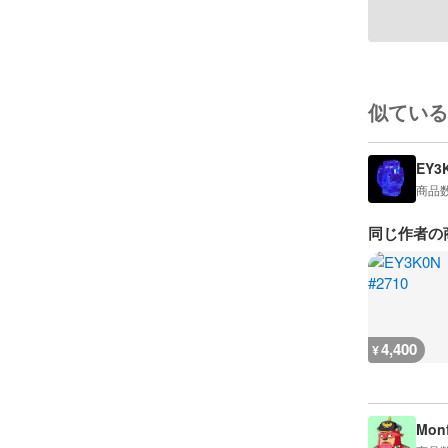
似ている
EY3
商品
同じ作者の
4,400
¥
Monf