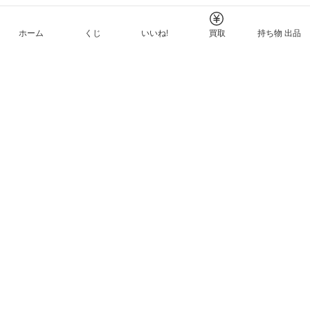
ホーム
くじ
いいね!
買取
持ち物 出品
メルカリNFTについて
ヘルプとガイド
プライバシーと利用規約
© Mercari, Inc.