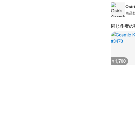
Osir
商品
同じ作者の
1,700
¥