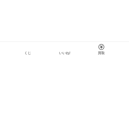
くじ
いいね!
買取
Tについて
イド
ーと利用規約