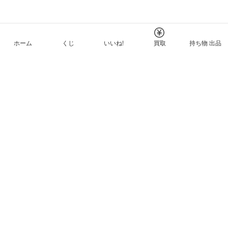
ホーム
くじ
いいね!
買取
持ち物 出品
メルカリNFTについて
ヘルプとガイド
プライバシーと利用規約
© Mercari, Inc.