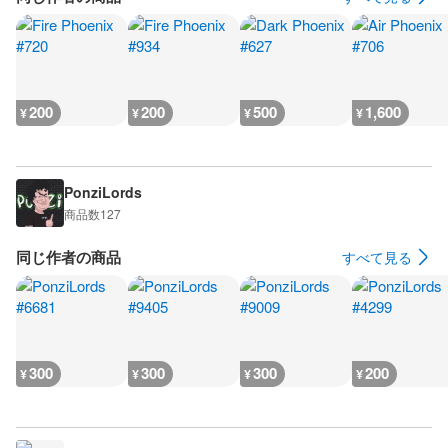
200
200
500
1,600
¥
¥
¥
¥
PonziLords
商品数
127
同じ作者の商品
すべて見る
300
300
300
200
¥
¥
¥
¥