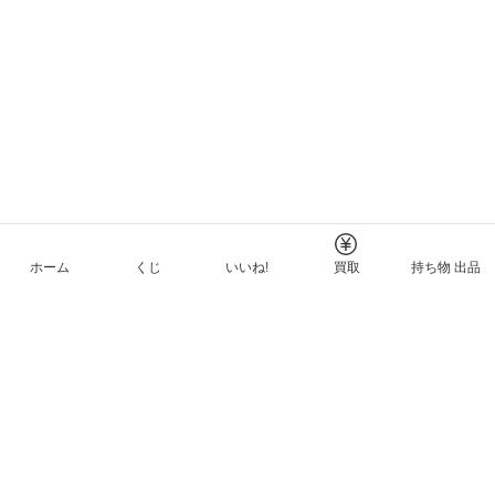
ホーム
くじ
いいね!
買取
持ち物 出品
メルカリNFTについて
ヘルプとガイド