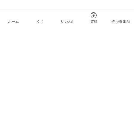
ホーム
くじ
いいね!
買取
持ち物 出品
メルカリNFTについて
ヘルプとガイド
プライバシーと利用規約
© Mercari, Inc.