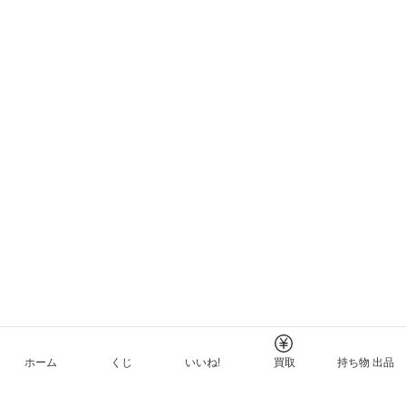
ホーム
くじ
いいね!
買取
持ち物 出品