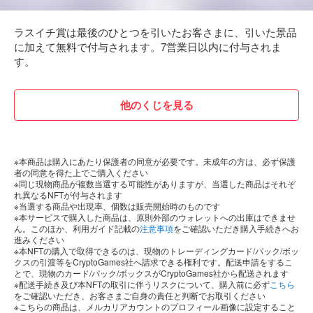
ラスイチ賞は最後のひとつを引いたお客さまに、引いた景品
に加えて無料で付与されます。7営業日以内に付与されま
す。
他のくじを見る
※本商品は購入にあたり保護者の同意が必要です。未成年の方は、必ず保護
者の同意を得た上でご購入ください
※同じ現物商品が複数当選する可能性がありますが、当選した商品はそれぞ
れ異なるNFTが付与されます
※当選する商品や出現率、個数は販売開始時のものです
※本サービスで購入した商品は、原則外部のウォレットへの出庫はできませ
ん。このほか、利用ガイド記載の
注意事項
をご確認いただき購入手続きへお
進みください
※本NFTの購入で取得できるのは、現物のトレーディングカード/パック/ボッ
クスの引渡等をCryptoGames社へ請求できる権利です。配送申請をするこ
とで、現物のカード/パック/ボックスがCryptoGames社から配送されます
※配送手続き及び本NFTの取引に伴うリスクについて、購入前に必ず
こちら
をご確認いただき、お客さまご自身の責任と判断でお取引ください
※こちらの商品は、メルカリアカウントのプロフィール画像に設定すること