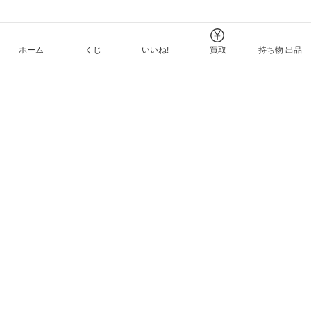
ホーム
くじ
いいね!
買取
持ち物 出品
メルカリNFTについて
ヘルプとガイド
プライバシーと利用規約
© Mercari, Inc.