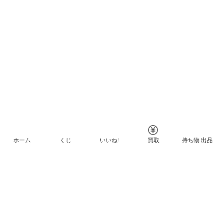
ホーム
くじ
いいね!
買取
持ち物 出品
メルカリNFTについて