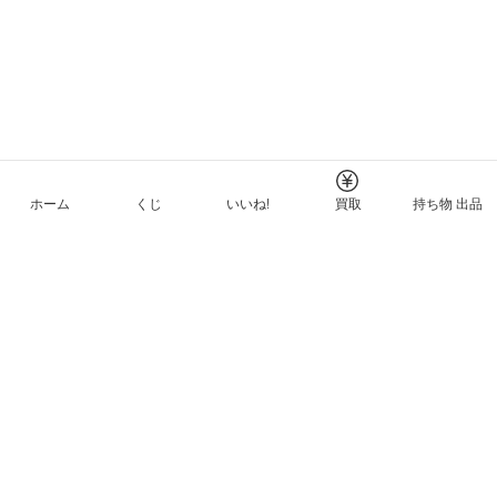
ホーム
くじ
いいね!
買取
持ち物 出品
メルカリNFTについて
ヘルプとガイド
プライバシーと利用規約