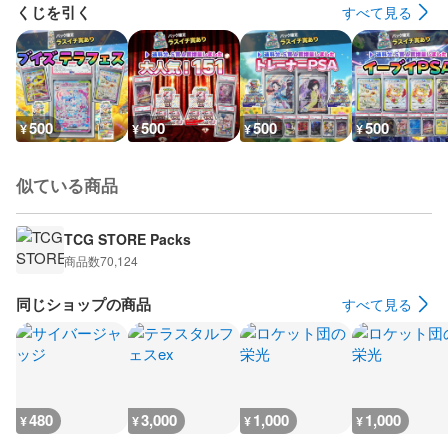
くじを引く
すべて見る
500
500
500
500
¥
¥
¥
¥
似ている商品
TCG STORE Packs
商品数
70,124
同じショップの商品
すべて見る
480
3,000
1,000
1,000
¥
¥
¥
¥