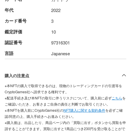
年代
2022
カード番号
3
鑑定評価
10
認証番号
97316301
言語
Japanese
購入の注意点
※本NFTの購入で取得できるのは、現物のトレーディングカードの引渡等を
CryptoGames社へ請求できる権利です。
※配送手続き及び本NFTの取引に伴うリスクについて、購入前に必ず
こちら
を
ご確認いただき、お客さまご自身の責任と判断でお取引ください。
※本NFTを購入前にCryptoGames社の
NFT購入に関する契約条件
を必ずご確
認/同意の上、購入手続きへお進みください。
※購入後は、出品したり、商品ページ内の「買取に出す」ボタンから買取を申
請することができます。買取に出すと1商品につき230円を受け取ることがで