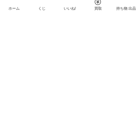
ホーム
くじ
いいね!
買取
持ち物 出品
メルカリNFTについて
ヘルプとガイド
プライバシーと利用規約
© Mercari, Inc.