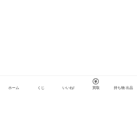
ホーム
くじ
いいね!
買取
持ち物 出品
メルカリNFTについて