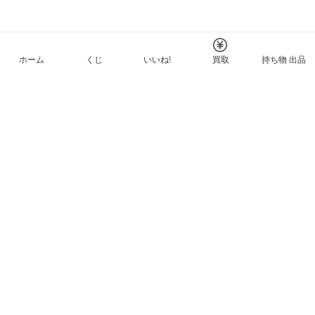
ホーム
くじ
いいね!
買取
持ち物 出品
メルカリNFTについて
ヘルプとガイド
プライバシーと利用規約
© Mercari, Inc.