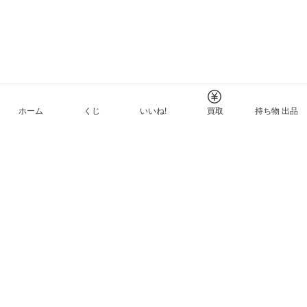
ホーム
くじ
いいね!
買取
持ち物 出品
メルカリNFTについて
ヘルプとガイド
プライバシーと利用規約