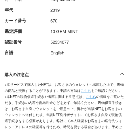
年代
2019
カード番号
670
鑑定評価
10 GEM MINT
認証番号
52334077
言語
English
購入の注意点
※本サービスで購入したNFTは、お客さまのウォレットへ出庫した上で、現物
の商品と交換することができます。申請の方法は
こちら
をご確認ください。
※本NFTの現物償還手続きや出庫に関する注意点は、
こちら
の情報をご覧いた
だき、手続きの内容や配送料金などを必ずご確認ください。現物償還手続き
は、お客さま自身でウォレットをご用意の上、弊社が当該NFTをお客さまの
ウォレットへ送付した後、当該NFT発行者サイトにてお客さま自身で現物償
還手続きをする必要があります。弊社にて本人確認やお客さまの送付先ウォ
レットアドレスの確認等を行うため、時間を要する場合があります。予めご