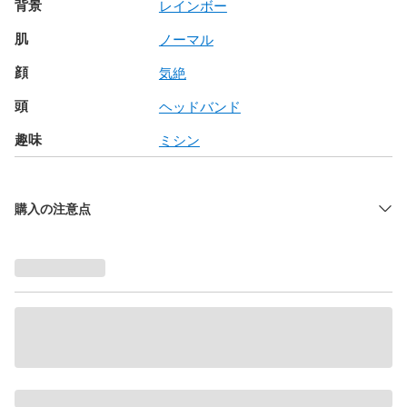
背景
レインボー
肌
ノーマル
顔
気絶
頭
ヘッドバンド
趣味
ミシン
購入の注意点