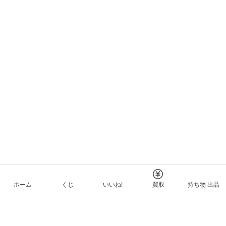
ホーム
くじ
いいね!
買取
持ち物 出品