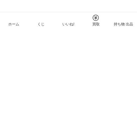
ホーム
くじ
いいね!
買取
持ち物 出品
メルカリNFTについて
ヘルプとガイド
プライバシーと利用規約
© Mercari, Inc.