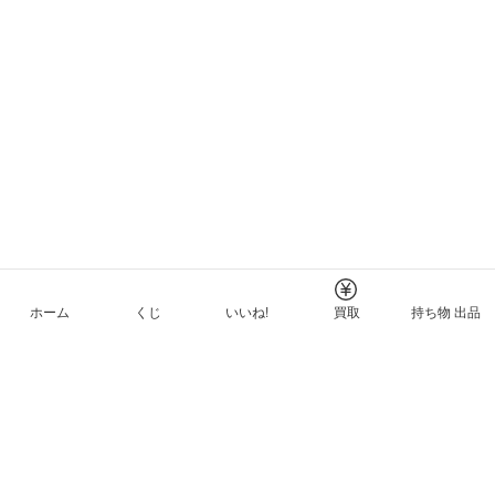
ホーム
くじ
いいね!
買取
持ち物 出品
メルカリNFTについて
ヘルプとガイド