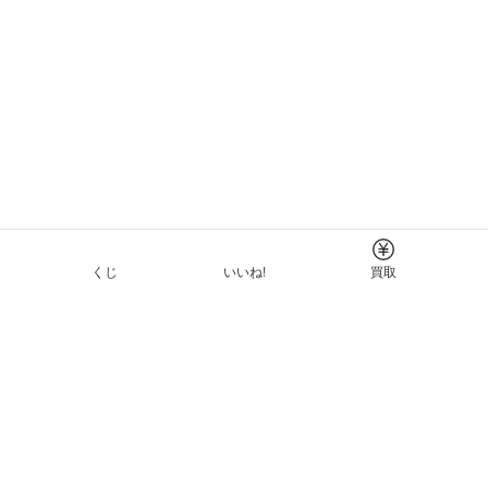
くじ
いいね!
買取
Tについて
イド