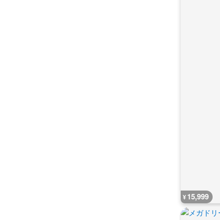
15,999
¥