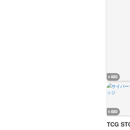
480
¥
480
¥
TCG ST