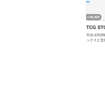
38,500
¥
TCG ST
TCG S
ックスと交