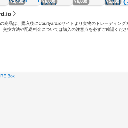
3,400
6,000
6,000
5,800
¥
¥
¥
¥
d.io
rd.ioの商品は、購入後にCourtyard.ioサイトより実物のトレーディン
。交換方法や配送料金については購入の注意点を必ずご確認くださ