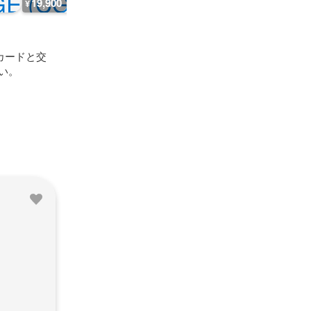
19,900
777
4,200
8,000
¥
¥
¥
¥
グカードと交
い。