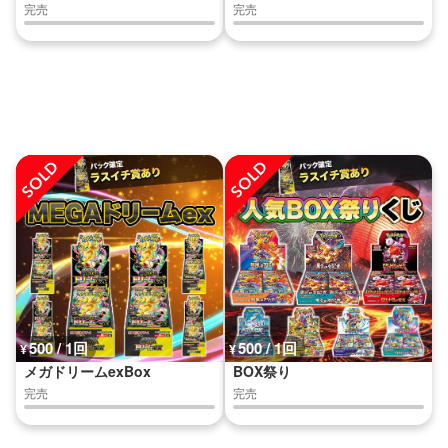
完売
完売
500 / 1回
500 / 1回
¥
¥
メガドリームexBox
BOX祭り
完売
完売