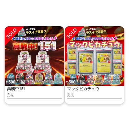
500 / 1回
500 / 1回
¥
¥
高騰中151
マックピカチュウ
完売
完売