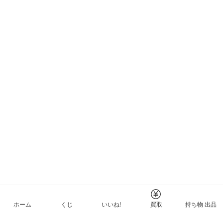
ホーム
くじ
いいね!
買取
持ち物 出品