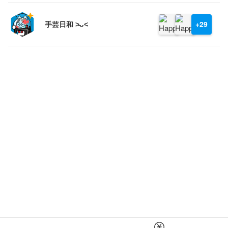
手芸日和 ˃̵ᴗ˂̵
+29