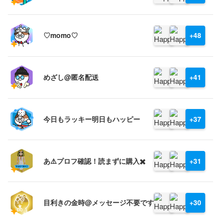
♡momo♡
+48
めざし@匿名配送
+41
今日もラッキー明日もハッピー
+37
あ⚠️プロフ確認！読まずに購入✖️
+31
目利きの金時@メッセージ不要です
+30