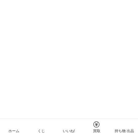
ホーム
くじ
いいね!
買取
持ち物 出品