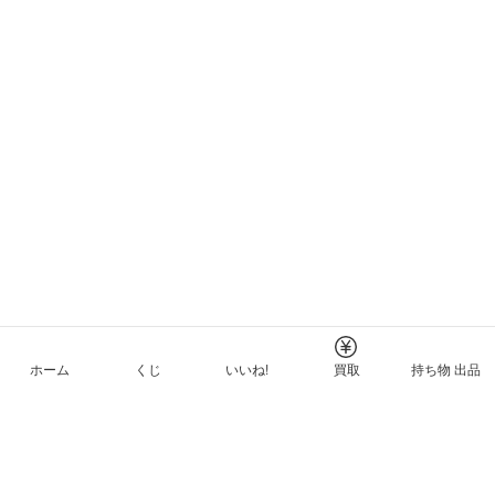
ホーム
くじ
いいね!
買取
持ち物 出品