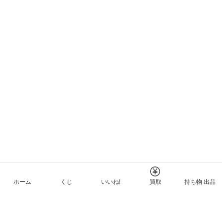
ホーム
くじ
いいね!
買取
持ち物 出品