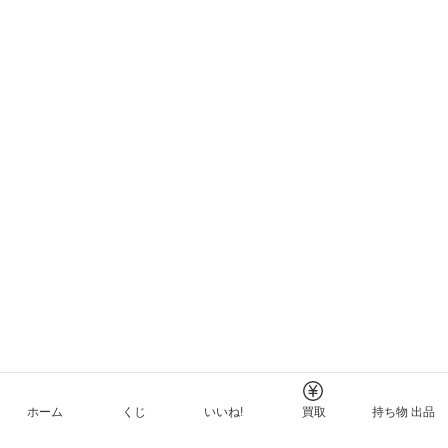
ホーム
くじ
いいね!
買取
持ち物 出品