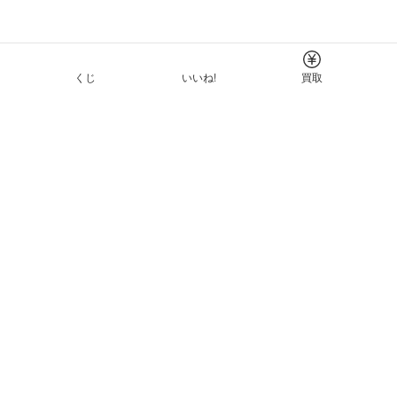
くじ
いいね!
買取
Tについて
イド
ーと利用規約