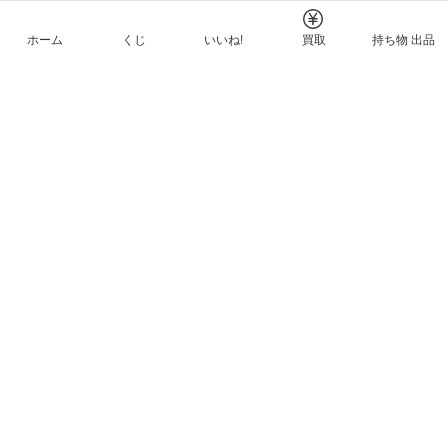
ホーム
くじ
いいね!
買取
持ち物 出品
メルカリNFTについて
ヘルプとガイド
プライバシーと利用規約
© Mercari, Inc.