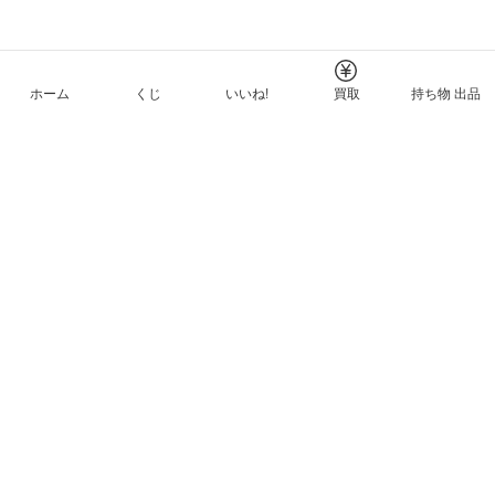
ホーム
くじ
いいね!
買取
持ち物 出品
メルカリNFTについて
ヘルプとガイド
プライバシーと利用規約
© Mercari, Inc.