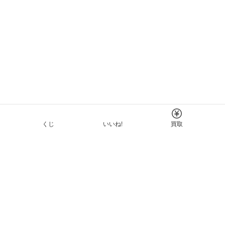
くじ
いいね!
買取
Tについて
イド