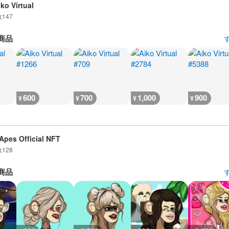
iko Virtual
数
147
商品
600
700
1,000
900
¥
¥
¥
¥
Apes Official NFT
数
128
商品