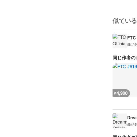
似ている
FTC 
商品
同じ作者の
4,900
¥
Drea
商品