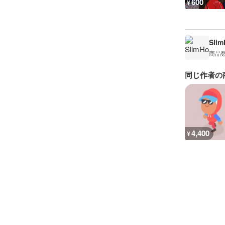
600
¥
Sli
商品
同じ作者の
4,400
¥