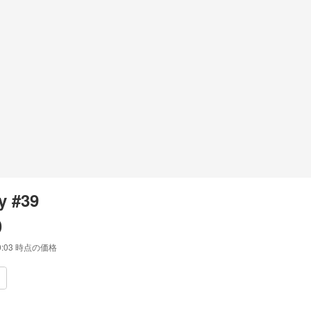
y #39
0
0:03
時点の価格