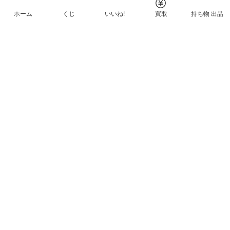
ホーム
くじ
いいね!
買取
持ち物 出品
メルカリNFTについて
ヘルプとガイド
プライバシーと利用規約
© Mercari, Inc.