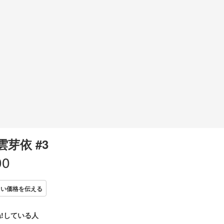
雲芽依 #3
00
しい価格を伝える
!している人