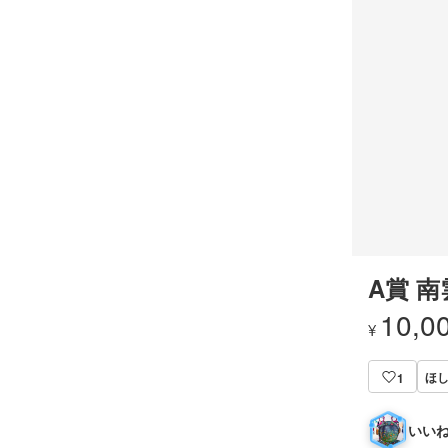
A賞 南
10,0
¥
ほ
1
いいね