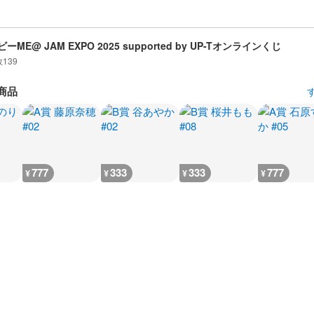
ーME@ JAM EXPO 2025 supported by UP-Tオンラインくじ
数
139
商品
777
333
333
777
¥
¥
¥
¥