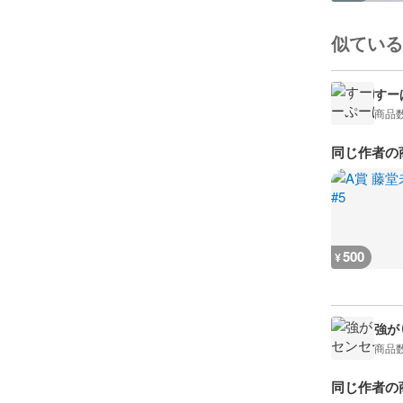
似ている
すーぱ
商品
同じ作者の
500
¥
強がり
商品
同じ作者の