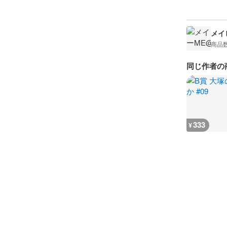
メイビ
商品
同じ作者の
333
¥