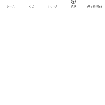
ホーム
くじ
いいね!
買取
持ち物 出品
メルカリNFTについて
ヘルプとガイド
プライバシーと利用規約
© Mercari, Inc.