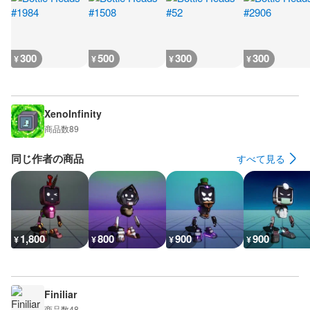
300
500
300
300
¥
¥
¥
¥
XenoInfinity
商品数
89
同じ作者の商品
すべて見る
1,800
800
900
900
¥
¥
¥
¥
Finiliar
商品数
48