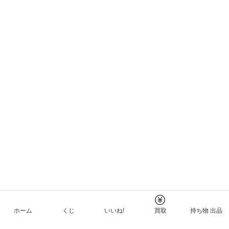
ホーム
くじ
いいね!
買取
持ち物 出品