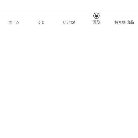
ホーム
くじ
いいね!
買取
持ち物 出品
メルカリNFTについて
ヘルプとガイド
プライバシーと利用規約
© Mercari, Inc.