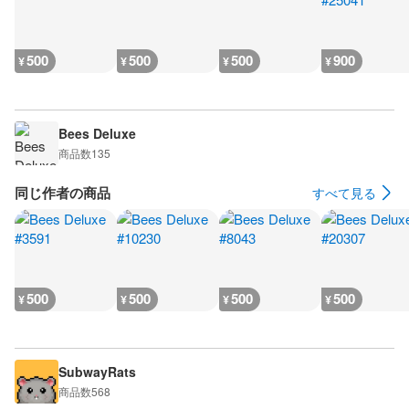
500
500
500
900
¥
¥
¥
¥
Bees Deluxe
商品数
135
同じ作者の商品
すべて見る
500
500
500
500
¥
¥
¥
¥
SubwayRats
商品数
568