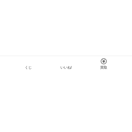
くじ
いいね!
買取
Tについて
イド