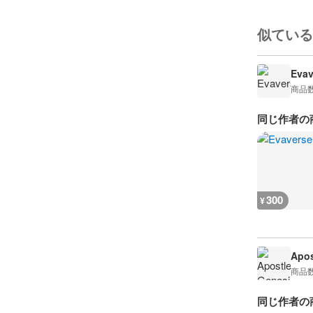
似ている
Evav
商品
同じ作者の
300
¥
Apos
商品
同じ作者の