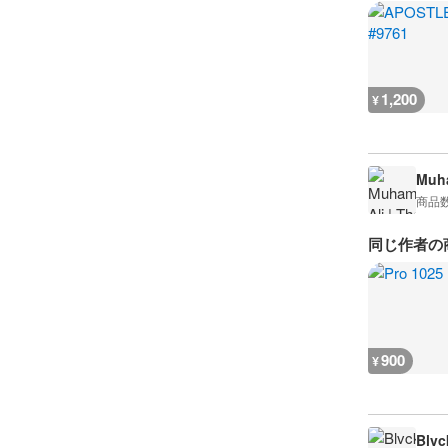
1,200
¥
Muha
商品
同じ作者の
900
¥
Blvc