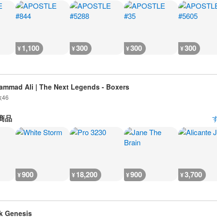
1,100
300
300
300
¥
¥
¥
¥
mmad Ali | The Next Legends - Boxers
数
46
商品
900
18,200
900
3,700
¥
¥
¥
¥
k Genesis