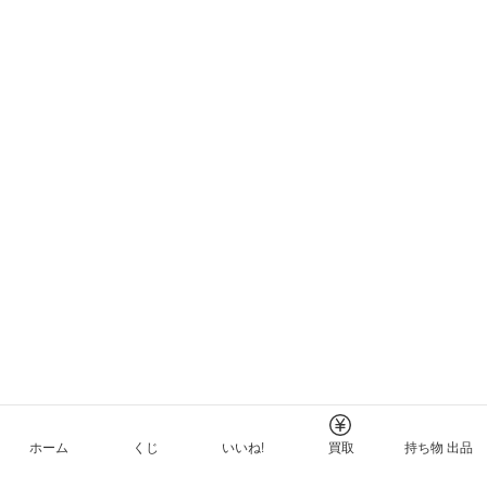
ホーム
くじ
いいね!
買取
持ち物 出品