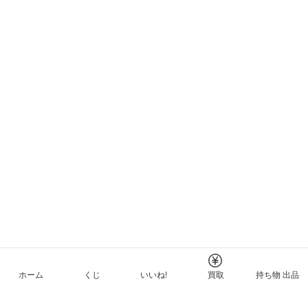
ホーム
くじ
いいね!
買取
持ち物 出品