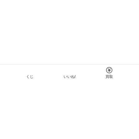
くじ
いいね!
買取
Tについて
イド