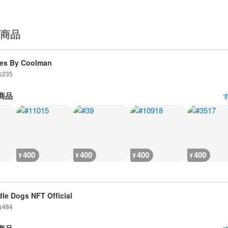
商品
es By Coolman
数
235
商品
400
400
400
400
¥
¥
¥
¥
le Dogs NFT Official
数
484