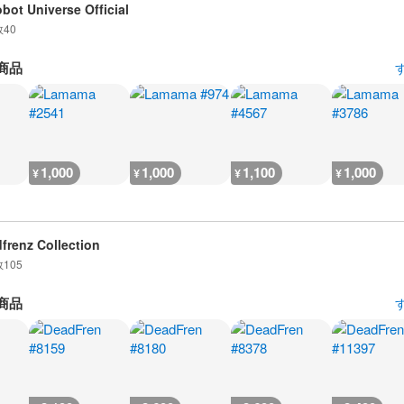
obot Universe Official
数
40
商品
1,000
1,000
1,100
1,000
¥
¥
¥
¥
frenz Collection
数
105
商品