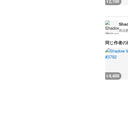
2,100
¥
Sha
商品
同じ作者の
4,400
¥