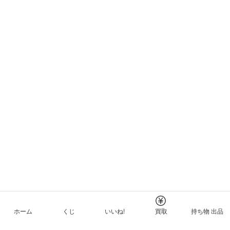
ホーム
くじ
いいね!
買取
持ち物 出品