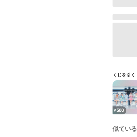
くじを引く
500
¥
似ている