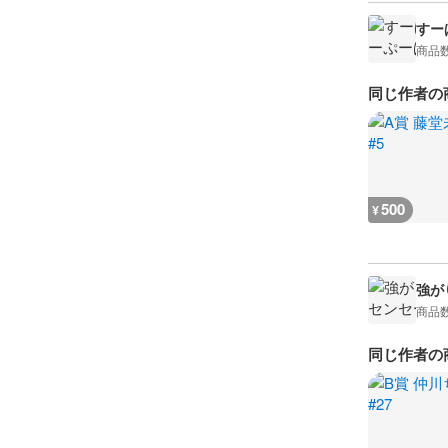
すーぱ
商品
同じ作者の
500
¥
強がり
商品
同じ作者の