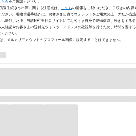
こちら
をご確認ください。
物償還手続きや出庫に関する注意点は、
こちら
の情報をご覧いただき、手続きの内容
ください。現物償還手続きは、お客さま自身でウォレットをご用意の上、弊社が当該
トへ送付した後、当該NFT発行者サイトにてお客さま自身で現物償還手続きをする
本人確認やお客さまの送付先ウォレットアドレスの確認等を行うため、時間を要する
承ください。
品は、メルカリアカウントのプロフィール画像に設定することはできません。