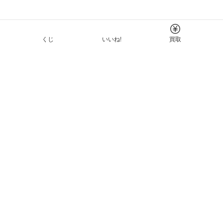
くじ
いいね!
買取
Tについて
イド
ーと利用規約