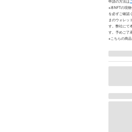
申請の方法は
※本NFTの現
を必ずご確認
まのウォレッ
す。弊社にて
す。予めご了
※こちらの商