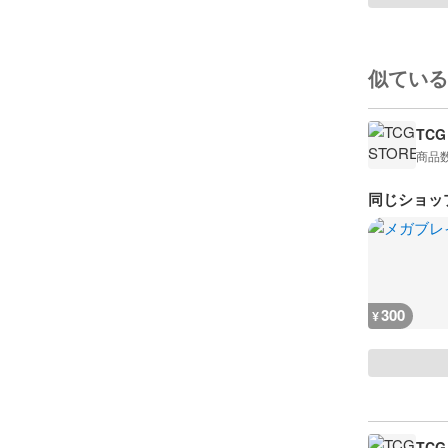
似ている
TCG
商品
同じショッ
300
¥
TCG