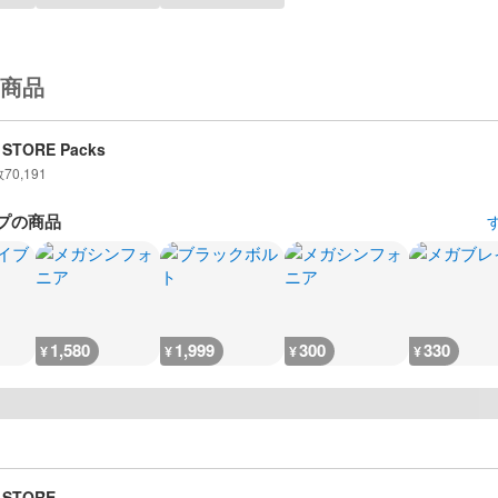
商品
 STORE Packs
数
70,191
プの商品
1,580
1,999
300
330
¥
¥
¥
¥
 STORE